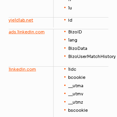
lu
yieldlab.net
id
ads.linkedin.com
BizoID
lang
BizoData
BizoUserMatchHistory
linkedin.com
lidc
bcookie
__utma
__utmv
__utmz
bscookie