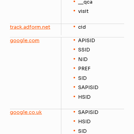
__qca
visit
track.adform.net
cid
google.com
APISID
SSID
NID
PREF
SID
SAPISID
HSID
google.co.uk
SAPISID
HSID
SID